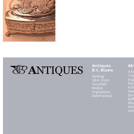
Antiques
Ak
B.C. Blume
4 E
7 
Katalog
Kop
Über mich
Par
Geschäft
6 kl
Mobile
Ham
Impressum
Ser
Datenschutz
Kaf
Mü
Han
meh