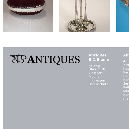
Antiques
Ak
B.C. Blume
4 E
7 
Katalog
Kop
Über mich
Par
Geschäft
6 kl
Mobile
Ham
Impressum
Ser
Datenschutz
Kaf
Mü
Han
meh