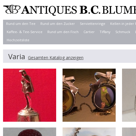
Rund um den Tee
Rund um den Zucker
Serviettenringe
Kellen in jeder
Kaffee- & Tee-Service
Rund um den Fisch
Cartier
Tiffany
Schmuck
Hochzeitsliste
Varia
Gesamten Katalog anzeigen