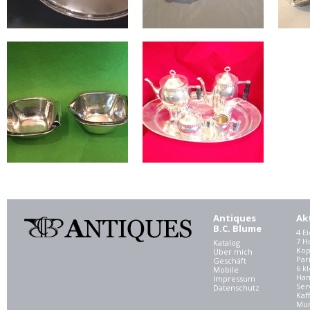
Antiques
Ak
B.C. Blume
4 E
7 
Katalog
Kop
Über mich
Par
Geschäft
6 kl
Mobile
Ham
Impressum
Ser
Datenschutz
Kaf
Mü