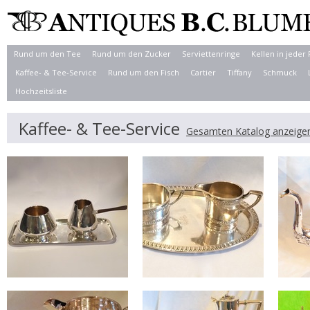
Rund um den Tee
Rund um den Zucker
Serviettenringe
Kellen in jeder
Kaffee- & Tee-Service
Rund um den Fisch
Cartier
Tiffany
Schmuck
Hochzeitsliste
Kaffee- & Tee-Service
Gesamten Katalog anzeige