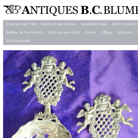
Rund um den Tee
Rund um den Zucker
Serviettenringe
Kellen in jeder
Kaffee- & Tee-Service
Rund um den Fisch
Cartier
Tiffany
Schmuck
Hochzeitsliste