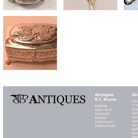
Antiques
Ak
B.C. Blume
4 E
7 
Katalog
Kop
Über mich
Par
Geschäft
6 kl
Mobile
Ham
Impressum
Ser
Datenschutz
Kaf
Mü
Han