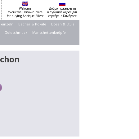
Welcome
Добро пожаловать
to our well known place
в лучший адрес для
for buying Antique Silver
серебра в Гамбурге
 einzeln
Becher & Pokale
Dosen & Etuis
Goldschmuck
Manschettenknöpfe
ochon