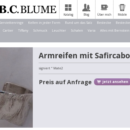
Katalog
Blog
Über mich
Mobile
Serviettenringe
Kellen in jeder Form
Rund um das Salz
Bestecke
Bestecke
Cartier
Tiffany
Schmuck
Leuchter
Schalen
Varia
Alles mit Bernstein
Armreifen mit Safircab
signiert " Mate2
Preis auf Anfrage
jetzt ansehen