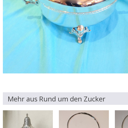
Mehr aus Rund um den Zucker