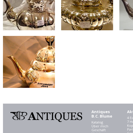
Antiques
Ak
B.C. Blume
4 E
7 
Katalog
Kop
Über mich
Par
Geschäft