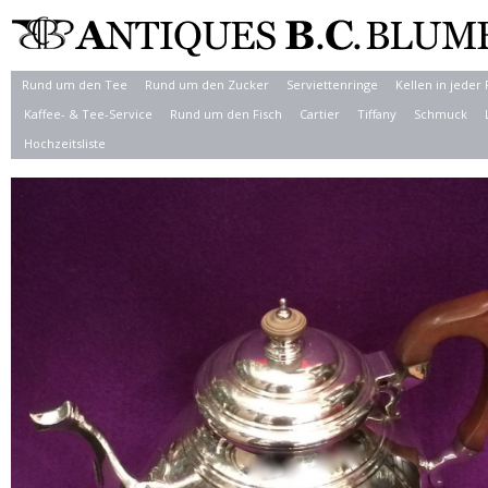
Rund um den Tee
Rund um den Zucker
Serviettenringe
Kellen in jeder
Kaffee- & Tee-Service
Rund um den Fisch
Cartier
Tiffany
Schmuck
Hochzeitsliste