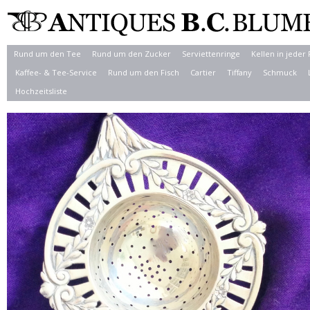
Rund um den Tee
Rund um den Zucker
Serviettenringe
Kellen in jeder
Kaffee- & Tee-Service
Rund um den Fisch
Cartier
Tiffany
Schmuck
Hochzeitsliste