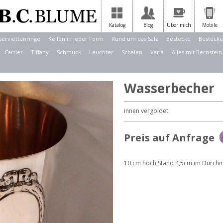
Katalog
Blog
Über mich
Mobile
Serviettenringe
Kellen in jeder Form
Rund um das Salz
Bestecke
Bestecke
Cartier
Tiffany
Schmuck
Leuchter
Schalen
Varia
Alles mit Bernstein
Wasserbecher
innen vergoldet
Preis auf Anfrage
10 cm hoch,Stand 4,5cm im Durchm