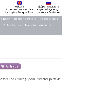
Welcome
Добро пожаловать
to our well known place
в лучший адрес для
for buying Antique Silver
серебра в Гамбурге
 einzeln
Becher & Pokale
Dosen & Etuis
Goldschmuck
Manschettenknöpfe
Anfrage
esser und Öffnung 6,5cm .Zustand :perfekt!