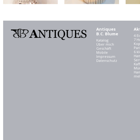
Antiques
Ak
B.C. Blume
4 E
7 
Katalog
Kop
Über mich
Par
Geschäft
6 kl
Mobile
Ham
Impressum
Ser
Datenschutz
Kaf
Mü
Han
meh