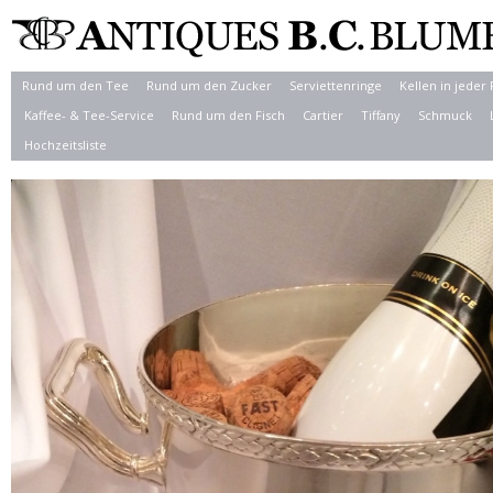
Rund um den Tee
Rund um den Zucker
Serviettenringe
Kellen in jeder
Kaffee- & Tee-Service
Rund um den Fisch
Cartier
Tiffany
Schmuck
Hochzeitsliste