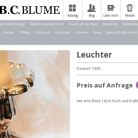
Katalog
Blog
Über mich
Mobile
Serviettenringe
Kellen in jeder Form
Rund um das Salz
Bestecke
Bestecke
Cartier
Tiffany
Schmuck
Leuchter
Schalen
Varia
Alles mit Bernstein
Leuchter
Deutsch 1890
Preis auf Anfrage
wie eine Blüte 16cm hoch und kräfti