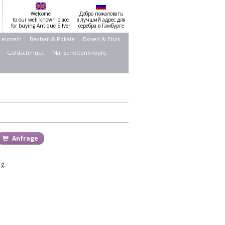
Welcome
Добро пожаловать
to our well known place
в лучший адрес для
for buying Antique Silver
серебра в Гамбурге
 einzeln
Becher & Pokale
Dosen & Etuis
Goldschmuck
Manschettenknöpfe
Anfrage
g.